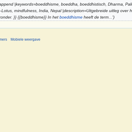
de=append |keywords=boeddhisme, boeddha, boeddhistisch, Dharma, Pa
a-Lotus, mindfulness, India, Nepal |description=Uitgebreide uitleg over
zonder. }} {{boeddhisme}} In het
boeddhisme
heeft de term...'
imers
Mobiele weergave