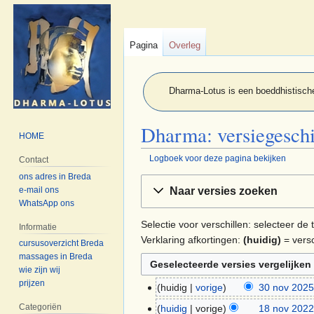
Pagina
Overleg
Dharma-Lotus is een boeddhistische
Dharma: versiegesch
HOME
Logboek voor deze pagina bekijken
Contact
ons adres in Breda
Naar
Naar
e-mail ons
Naar versies zoeken
navigatie
zoeken
WhatsApp ons
springen
springen
Selectie voor verschillen: selecteer d
Informatie
Verklaring afkortingen:
(huidig)
= versc
cursusoverzicht Breda
massages in Breda
wie zijn wij
prijzen
huidig
vorige
30 nov 2025
30
nov
Categoriën
huidig
vorige
18 nov 2022
18