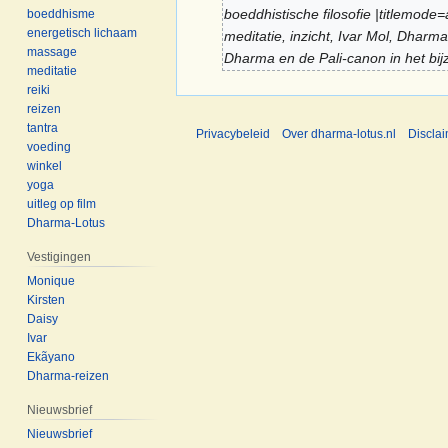
2025
boeddhistische filosofie |titlemo
boeddhisme
nov
energetisch lichaam
meditatie, inzicht, Ivar Mol, Dharm
2022
massage
Dharma en de Pali-canon in het bij
meditatie
reiki
reizen
tantra
Privacybeleid
Over dharma-lotus.nl
Discla
voeding
winkel
yoga
uitleg op film
Dharma-Lotus
Vestigingen
Monique
Kirsten
Daisy
Ivar
Ekãyano
Dharma-reizen
Nieuwsbrief
Nieuwsbrief