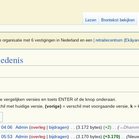
Lezen
Brontekst bekijken
 organisatie met 6 vestigingen in Nederland en een
| retraitecentrum (Ekãyan
iedenis
e te vergelijken versies en toets ENTER of de knop onderaan.
hil met huidige versie,
(vorige)
= verschil met voorgaande versie,
k
= k
 04:06
‎
Admin
overleg
bijdragen
‎
3.172 bytes
+2
‎
→‎Dhamma
 05:53
‎
Admin
overleg
bijdragen
‎
3.170 bytes
+3.170
‎
Nieuw