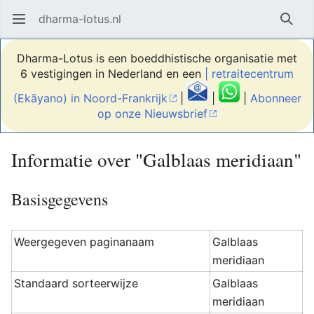
dharma-lotus.nl
Hoofdmenu openen
Zoek
Dharma-Lotus is een boeddhistische organisatie met
6 vestigingen in Nederland en een
| retraitecentrum
(Ekãyano) in Noord-Frankrijk
|
|
|
Abonneer
op onze Nieuwsbrief
Informatie over "Galblaas meridiaan"
Basisgegevens
Weergegeven paginanaam
Galblaas
meridiaan
Standaard sorteerwijze
Galblaas
meridiaan