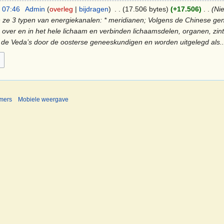
 07:46
‎
Admin
overleg
bijdragen
‎
17.506 bytes
+17.506
‎
Ni
en ze 3 typen van energiekanalen: * meridianen; Volgens de Chinese gen
over en in het hele lichaam en verbinden lichaamsdelen, organen, zin
 de Veda’s door de oosterse geneeskundigen en worden uitgelegd als..
imers
Mobiele weergave