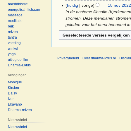
e
2022
G
nov
boeddhisme
huidig
vorige
18 nov 2022
e
e
energetisch lichaam
2022
In de oosterse filosofie (h)erkenn
n
massage
e
stromen. Deze meridianen stromen 
b
meditatie
n
geleden voor het eerst benoemd in
reiki
e
b
reizen
w
e
tantra
e
w
voeding
r
e
winkel
k
r
yoga
Privacybeleid
Over dharma-lotus.nl
Discla
i
uitleg op film
k
Dharma-Lotus
n
i
g
n
Vestigingen
s
g
Monique
s
s
Kirsten
a
s
Daisy
m
Ivar
a
e
Ekãyano
m
Dharma-reizen
n
e
v
n
Nieuwsbrief
a
v
Nieuwsbrief
t