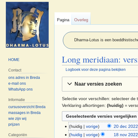
Pagina
Overleg
Dharma-Lotus is een boeddhistische
Long meridiaan: vers
HOME
Logboek voor deze pagina bekijken
Contact
ons adres in Breda
Naar
Naar
e-mail ons
Naar versies zoeken
navigatie
zoeken
WhatsApp ons
springen
springen
Selectie voor verschillen: selecteer d
Informatie
Verklaring afkortingen:
(huidig)
= versc
cursusoverzicht Breda
massages in Breda
wie zijn wij
prijzen
huidig
vorige
20 dec 2022
20
G
dec
huidig
vorige
18 nov 2022
18
Categoriën