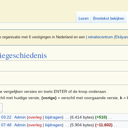
Lezen
Brontekst bekijken
 organisatie met 6 vestigingen in Nederland en een
| retraitecentrum (Ekãyan
iegeschiedenis
e te vergelijken versies en toets ENTER of de knop onderaan.
hil met huidige versie,
(vorige)
= verschil met voorgaande versie,
k
= k
 03:22
‎
Admin
overleg
bijdragen
‎
6.414 bytes
+510
‎
 07:48
‎
Admin
overleg
bijdragen
‎
5.904 bytes
−11.602
‎