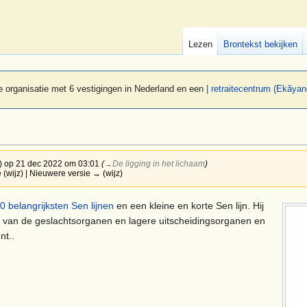
Lezen
Brontekst bekijken
 organisatie met 6 vestigingen in Nederland en een
| retraitecentrum (Ekãyan
)
op 21 dec 2022 om 03:01
(
→‎De ligging in het lichaam
)
 (wijz) | Nieuwere versie → (wijz)
0 belangrijksten Sen lijnen
en een kleine en korte Sen lijn. Hij
n van de geslachtsorganen en lagere uitscheidingsorganen en
nt..