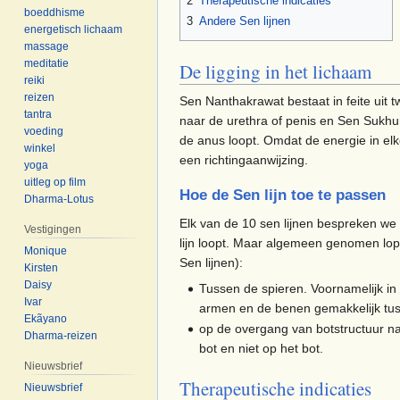
2
Therapeutische indicaties
boeddhisme
3
Andere Sen lijnen
energetisch lichaam
massage
meditatie
De ligging in het lichaam
reiki
reizen
Sen Nanthakrawat bestaat in feite uit tw
tantra
naar de urethra of penis en Sen Sukhu
voeding
de anus loopt. Omdat de energie in elke
winkel
een richtingaanwijzing.
yoga
uitleg op film
Hoe de Sen lijn toe te passen
Dharma-Lotus
Elk van de 10 sen lijnen bespreken we 
Vestigingen
lijn loopt. Maar algemeen genomen lope
Monique
Sen lijnen):
Kirsten
Daisy
Tussen de spieren. Voornamelijk in
Ivar
armen en de benen gemakkelijk tu
Ekãyano
op de overgang van botstructuur na
Dharma-reizen
bot en niet op het bot.
Nieuwsbrief
Therapeutische indicaties
Nieuwsbrief