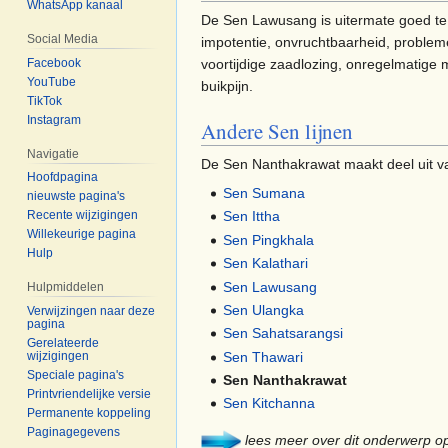
WhatsApp kanaal
De Sen Lawusang is uitermate goed te
Social Media
impotentie, onvruchtbaarheid, problem
Facebook
voortijdige zaadlozing, onregelmatige 
YouTube
buikpijn.
TikTok
Instagram
Andere Sen lijnen
Navigatie
De Sen Nanthakrawat maakt deel uit van
Hoofdpagina
Sen Sumana
nieuwste pagina's
Sen Ittha
Recente wijzigingen
Willekeurige pagina
Sen Pingkhala
Hulp
Sen Kalathari
Sen Lawusang
Hulpmiddelen
Sen Ulangka
Verwijzingen naar deze
pagina
Sen Sahatsarangsi
Gerelateerde
Sen Thawari
wijzigingen
Speciale pagina's
Sen Nanthakrawat
Printvriendelijke versie
Sen Kitchanna
Permanente koppeling
Paginagegevens
lees meer over dit onderwerp o