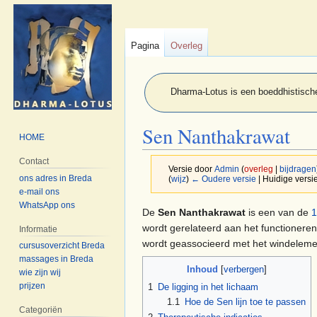
Pagina
Overleg
Dharma-Lotus is een boeddhistische
Sen Nanthakrawat
HOME
Contact
Versie door
Admin
(
overleg
|
bijdragen
ons adres in Breda
(
wijz
)
← Oudere versie
| Huidige versie
e-mail ons
WhatsApp ons
Naar
Naar
De
Sen Nanthakrawat
is een van de
1
navigatie
zoeken
wordt gerelateerd aan het functionere
Informatie
springen
springen
wordt geassocieerd met het windeleme
cursusoverzicht Breda
massages in Breda
Inhoud
wie zijn wij
prijzen
1
De ligging in het lichaam
1.1
Hoe de Sen lijn toe te passen
Categoriën