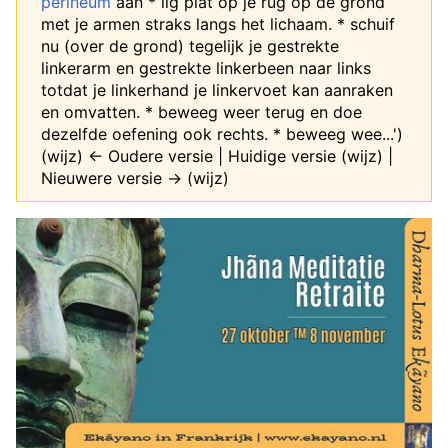
perineum
aan * lig plat op je rug op de grond
met je armen straks langs het lichaam. * schuif
nu (over de grond) tegelijk je gestrekte
linkerarm en gestrekte linkerbeen naar links
totdat je linkerhand je linkervoet kan aanraken
en omvatten. * beweeg weer terug en doe
dezelfde oefening ook rechts. * beweeg wee...')
(wijz) ← Oudere versie | Huidige versie (wijz) |
Nieuwere versie → (wijz)