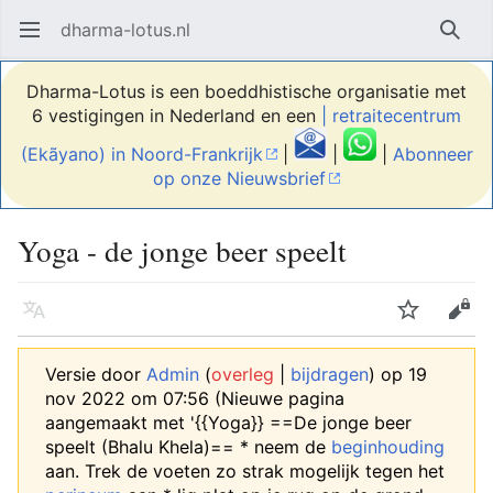
dharma-lotus.nl
Hoofdmenu openen
Zoek
Dharma-Lotus is een boeddhistische organisatie met
6 vestigingen in Nederland en een
| retraitecentrum
(Ekãyano) in Noord-Frankrijk
|
|
|
Abonneer
op onze Nieuwsbrief
Yoga - de jonge beer speelt
Taal
Volgen
Bewerken
Versie door
Admin
(
overleg
|
bijdragen
)
op 19
nov 2022 om 07:56
(Nieuwe pagina
aangemaakt met '{{Yoga}} ==De jonge beer
speelt (Bhalu Khela)== * neem de
beginhouding‎‎
aan. Trek de voeten zo strak mogelijk tegen het