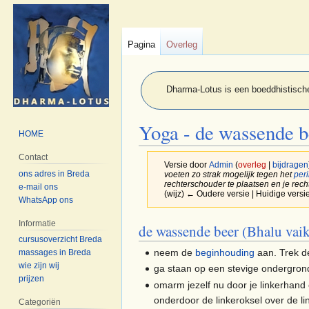
Pagina
Overleg
Dharma-Lotus is een boeddhistische
Yoga - de wassende b
HOME
Contact
Versie door
Admin
(
overleg
|
bijdragen
ons adres in Breda
voeten zo strak mogelijk tegen het
per
rechterschouder te plaatsen en je rech
e-mail ons
(wijz) ← Oudere versie | Huidige versie
WhatsApp ons
Informatie
Naar
Naar
de wassende beer (Bhalu vai
cursusoverzicht Breda
navigatie
zoeken
neem de
beginhouding‎‎
aan. Trek d
massages in Breda
springen
springen
wie zijn wij
ga staan op een stevige ondergrond
prijzen
omarm jezelf nu door je linkerhand
onderdoor de linkeroksel over de l
Categoriën