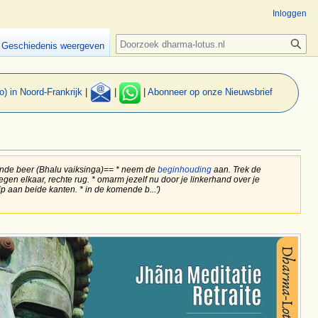
Inloggen
Zoeken
Geschiedenis weergeven
o) in Noord-Frankrijk
|
|
|
Abonneer op onze Nieuwsbrief
nde beer (Bhalu vaiksinga)== * neem de
beginhouding‎‎
aan. Trek de
en elkaar, rechte rug. * omarm jezelf nu door je linkerhand over je
p aan beide kanten. * in de komende b...')