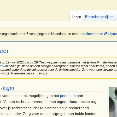
Lezen
Brontekst bekijken
 organisatie met 6 vestigingen in Nederland en een
| retraitecentrum (Ekãyan
eer
)
op 19 nov 2022 om 08:29
(Nieuwe pagina aangemaakt met '{{Yoga}} ==de wasse
ineum
aan * ga staan op een stevige ondergrond. Voeten recht naar voren, benen teg
terhand onderdoor de linkeroksel over de linkerschouder. Zorg voor een stevige gri
 (wijz) | Nieuwere versie → (wijz)
ksinga)
e voeten zo strak mogelijk tegen het
perineum
aan
. Voeten recht naar voren, benen tegen elkaar, rechte rug.
 over je rechterschouder te plaatsen en je rechterhand
inkerschouder. Zorg voor een stevige grip aan beide kanten.