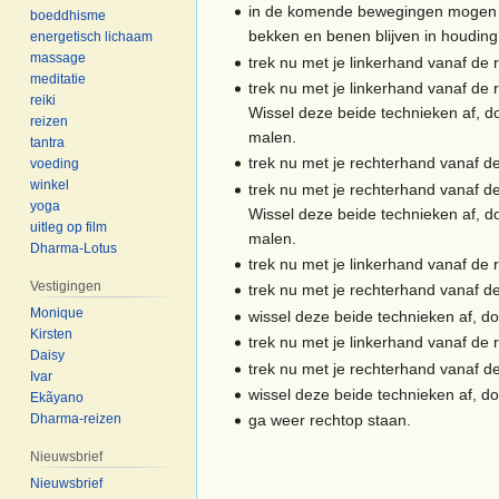
in de komende bewegingen mogen 
boeddhisme
bekken en benen blijven in houding
energetisch lichaam
massage
trek nu met je linkerhand vanaf de 
meditatie
trek nu met je linkerhand vanaf de 
reiki
Wissel deze beide technieken af, 
reizen
malen.
tantra
trek nu met je rechterhand vanaf d
voeding
winkel
trek nu met je rechterhand vanaf d
yoga
Wissel deze beide technieken af, 
uitleg op film
malen.
Dharma-Lotus
trek nu met je linkerhand vanaf de 
Vestigingen
trek nu met je rechterhand vanaf d
Monique
wissel deze beide technieken af, 
Kirsten
trek nu met je linkerhand vanaf de 
Daisy
trek nu met je rechterhand vanaf d
Ivar
wissel deze beide technieken af, 
Ekãyano
Dharma-reizen
ga weer rechtop staan.
Nieuwsbrief
Nieuwsbrief