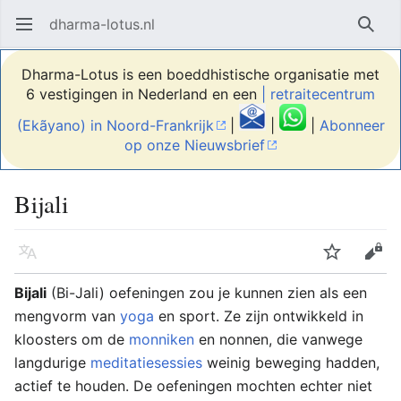
dharma-lotus.nl
Hoofdmenu openen
Zoek
Dharma-Lotus is een boeddhistische organisatie met
6 vestigingen in Nederland en een
| retraitecentrum
(Ekãyano) in Noord-Frankrijk
|
|
|
Abonneer
op onze Nieuwsbrief
Bijali
Taal
Volgen
Bewerken
Bijali
(Bi-Jali) oefeningen zou je kunnen zien als een
mengvorm van
yoga
en sport. Ze zijn ontwikkeld in
kloosters om de
monniken
en nonnen, die vanwege
langdurige
meditatiesessies
weinig beweging hadden,
actief te houden. De oefeningen mochten echter niet