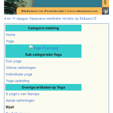
4 en 11-daagse Vipassana-meditatie retraite op Ekãyano
Categorie indeling
Home
Yoga
Sub categorieën Yoga
Duo yoga
Vishna oefeningen
Individuele yoga
Yoga opleiding
Overige artikelen op Yoga
6 yoga's van Naropa
Aarde oefeningen
Bijali