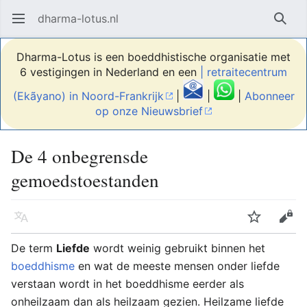
dharma-lotus.nl
Hoofdmenu openen
Zoek
Dharma-Lotus is een boeddhistische organisatie met
6 vestigingen in Nederland en een
| retraitecentrum
(Ekãyano) in Noord-Frankrijk
|
|
|
Abonneer
op onze Nieuwsbrief
De 4 onbegrensde
gemoedstoestanden
Taal
Volgen
Bewerken
De term
Liefde
wordt weinig gebruikt binnen het
boeddhisme
en wat de meeste mensen onder liefde
verstaan wordt in het boeddhisme eerder als
onheilzaam dan als heilzaam gezien. Heilzame liefde