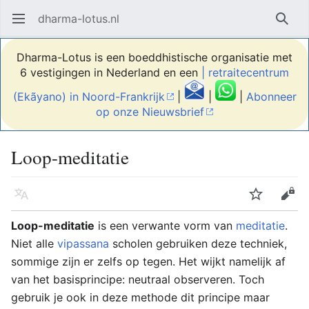
dharma-lotus.nl
Hoofdmenu openen
Zoek
Dharma-Lotus is een boeddhistische organisatie met
6 vestigingen in Nederland en een
| retraitecentrum
(Ekãyano) in Noord-Frankrijk
|
|
|
Abonneer
op onze Nieuwsbrief
Loop-meditatie
Taal
Volgen
Bewerken
Loop-meditatie
is een verwante vorm van
meditatie
.
Niet alle
vipassana
scholen gebruiken deze techniek,
sommige zijn er zelfs op tegen. Het wijkt namelijk af
van het basisprincipe: neutraal observeren. Toch
gebruik je ook in deze methode dit principe maar