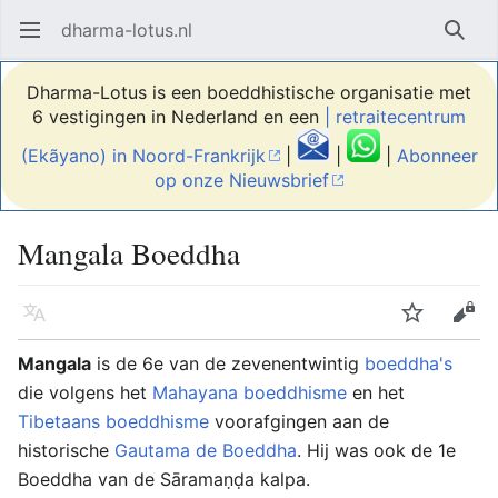
dharma-lotus.nl
Hoofdmenu openen
Zoek
Dharma-Lotus is een boeddhistische organisatie met
6 vestigingen in Nederland en een
| retraitecentrum
(Ekãyano) in Noord-Frankrijk
|
|
|
Abonneer
op onze Nieuwsbrief
Mangala Boeddha
Taal
Volgen
Bewerken
Mangala
is de 6e van de zevenentwintig
boeddha's
die volgens het
Mahayana boeddhisme
en het
Tibetaans boeddhisme
voorafgingen aan de
historische
Gautama de Boeddha
. Hij was ook de 1e
Boeddha van de Sāramaṇḍa kalpa.