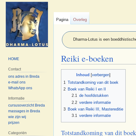
Pagina
Overleg
Dharma-Lotus is een boeddhistische
Reiki e-boeken
HOME
Contact
Naar
Naar
Inhoud
ons adres in Breda
navigatie
zoeken
e-mail ons
1
Totstandkoming van dit boek
springen
springen
WhatsApp ons
2
Boek van Reiki I en II
2.1
de hoofdstukken
Informatie
2.2
verdere informatie
cursusoverzicht Breda
3
Boek van Reiki III, Mastereditie
massages in Breda
3.1
verdere informatie
wie zijn wij
prijzen
Totstandkoming van dit boe
Categoriën