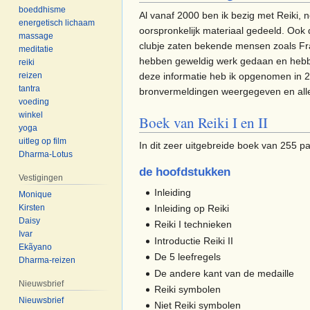
boeddhisme
Al vanaf 2000 ben ik bezig met Reiki, n
energetisch lichaam
oorspronkelijk materiaal gedeeld. Ook 
massage
clubje zaten bekende mensen zoals Fran
meditatie
hebben geweldig werk gedaan en hebben
reiki
deze informatie heb ik opgenomen in 2 
reizen
tantra
bronvermeldingen weergegeven en alles 
voeding
winkel
Boek van Reiki I en II
yoga
uitleg op film
In dit zeer uitgebreide boek van 255 
Dharma-Lotus
de hoofdstukken
Vestigingen
Inleiding
Monique
Inleiding op Reiki
Kirsten
Daisy
Reiki I technieken
Ivar
Introductie Reiki II
Ekãyano
De 5 leefregels
Dharma-reizen
De andere kant van de medaille
Nieuwsbrief
Reiki symbolen
Nieuwsbrief
Niet Reiki symbolen