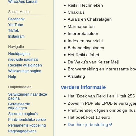
WhatsApp kanaal
Reiki II technieken
Social Media
Chakra's
Aura's en Chakralagen
Facebook
YouTube
Marmapunten
TikTok
Interpretatieleer
Instagram
Index en overzicht
Navigatie
Behandelingsindex
Hoofdpagina
Het Reiki alfabet
nieuwste pagina's
De Waku's van Keizer Meji
Recente wijzigingen
Bronvermelding en interessante b
Willekeurige pagina
Afsluiting
Hulp
verdere informatie
Hulpmiddelen
Verwijzingen naar deze
Het "Boek van Reiki I en II" telt 255
pagina
Zowel in PDF als EPUB te verkrijgen
Gerelateerde
wijzigingen
Printvriendelijk (geen onnodige illus
Speciale pagina's
Het boek kost 10 euro
Printvriendelijke versie
Doe hier je bestelling
Permanente koppeling
Paginagegevens