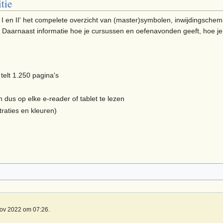
tie
ki I en II' het compelete overzicht van (master)symbolen, inwijdingschem
Daarnaast informatie hoe je cursussen en oefenavonden geeft, hoe je 
 telt 1.250 pagina's
 dus op elke e-reader of tablet te lezen
traties en kleuren)
nov 2022 om 07:26.