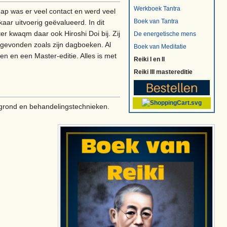
Werkboek Tantra
chap was er veel contact en werd veel
Boek van Tantra
aar uitvoerig geëvalueerd. In dit
r kwaqm daar ook Hiroshi Doi bij. Zij
De energetische mens
ggevonden zoals zijn dagboeken. Al
Boek van Meditatie
n en een Master-editie. Alles is met
Reiki I en II
Reiki III mastereditie
ergrond en behandelingstechnieken.