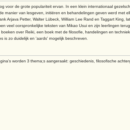
og voor de grote populariteit ervan. In een klein internationaal gezels
de manier van lesgeven, initiëren en behandelingen geven werd met elk
k Arjava Petter, Walter Lübeck, William Lee Rand en Taggart King, late
 veel oorspronkelijke teksten van Mikao Usui en zijn leerlingen teru
boeken over Reiki, een boek met de filosofie, handelingen en technieke
is zo duidelijk en 'aards' mogelijk beschreven.
pagina's worden 3 thema;s aangeraakt: geschiedenis, filosofische acht