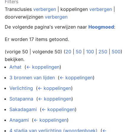
Filters
Transclusies
verbergen
| koppelingen
verbergen
|
doorverwijzingen
verbergen
De volgende pagina's verwijzen naar
Hoogmoed
:
Er worden 17 items getoond.
(vorige 50 | volgende 50) (
20
|
50
|
100
|
250
|
500
)
bekijken.
Arhat
‎
(
← koppelingen
)
3 bronnen van lijden
‎
(
← koppelingen
)
Verlichting
‎
(
← koppelingen
)
Sotapanna
‎
(
← koppelingen
)
Sakadagami
‎
(
← koppelingen
)
Anagami
‎
(
← koppelingen
)
4 stadia van verlichting (woordenboek)
‎
(
←