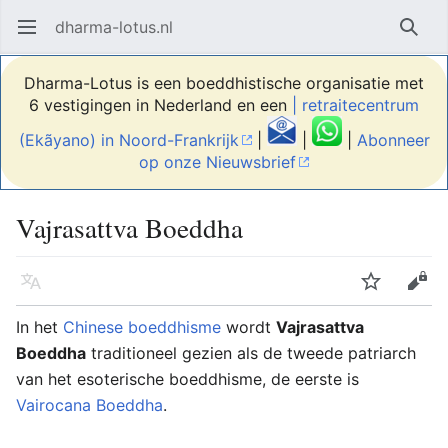
dharma-lotus.nl
Hoofdmenu openen
Zoek
Dharma-Lotus is een boeddhistische organisatie met
6 vestigingen in Nederland en een
| retraitecentrum
(Ekãyano) in Noord-Frankrijk
|
|
|
Abonneer
op onze Nieuwsbrief
Vajrasattva Boeddha
Taal
Volgen
Bewerken
In het
Chinese
boeddhisme
wordt
Vajrasattva
Boeddha
traditioneel gezien als de tweede patriarch
van het esoterische boeddhisme, de eerste is
Vairocana Boeddha
.