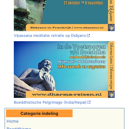
Vipassana meditatie retraite op Ekãyano
Boeddhistische Pelgrimage (India/Nepal)
Categorie indeling
Home
Boeddhisme