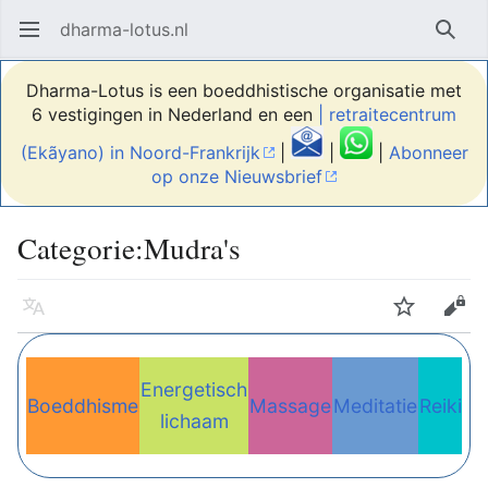
dharma-lotus.nl
Hoofdmenu openen
Zoek
Dharma-Lotus is een boeddhistische organisatie met
6 vestigingen in Nederland en een
| retraitecentrum
(Ekãyano) in Noord-Frankrijk
|
|
|
Abonneer
op onze Nieuwsbrief
Categorie:Mudra's
Taal
Volgen
Bewerken
Energetisch
Boeddhisme
Massage
Meditatie
Reiki
Re
lichaam