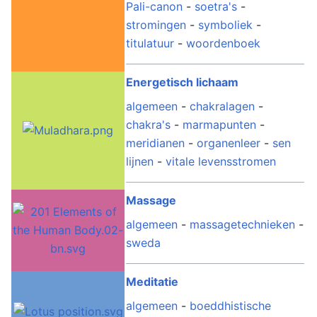
Pali-canon
-
soetra's
-
stromingen
-
symboliek
-
titulatuur
-
woordenboek
Energetisch lichaam
algemeen
-
chakralagen
-
chakra's
-
marmapunten
-
meridianen
-
organenleer
-
sen
lijnen
-
vitale levensstromen
Massage
algemeen
-
massagetechnieken
-
sweda
Meditatie
algemeen
-
boeddhistische