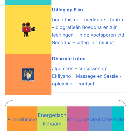
Uitleg op Film
boeddhisme
-
meditatie
-
tantra
-
biografieën Boeddha en zijn
leerlingen
-
in de voetsporen v/d
Boeddha
-
uitleg in 1 minuut
Dharma-Lotus
algemeen
-
cursussen op
Ekãyano
-
Massage en Sessie
-
opleiding
-
contact
Energetisch
Boeddhisme
Massage
Meditatie
Reiki
Re
lichaam