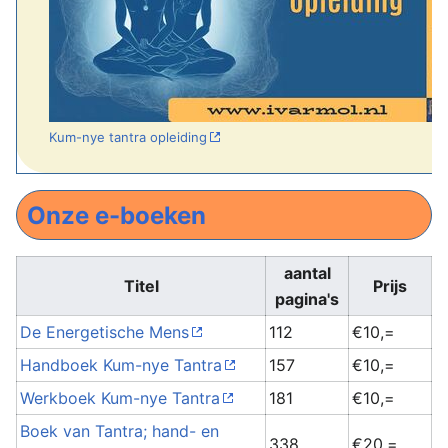
Kum-nye tantra opleiding
Onze e-boeken
aantal
Titel
Prijs
pagina's
De Energetische Mens
112
€10,=
Handboek Kum-nye Tantra
157
€10,=
Werkboek Kum-nye Tantra
181
€10,=
Boek van Tantra; hand- en
338
€20,=