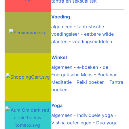
tantra en seksualiteit
Voeding
algemeen
-
tantristische
voedingsleer
-
eetbare wilde
planten
-
voedingsmiddelen
Winkel
algemeen
-
e-boeken
-
de
Energetische Mens
-
Boek van
Meditatie
-
Reiki boeken
-
Tantra
boeken
Yoga
algemeen
-
Individuele yoga
-
Vishna oefeningen
-
Duo yoga