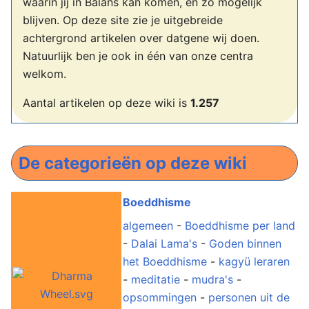
waarin jij in Balans kan komen, en zo mogelijk
blijven. Op deze site zie je uitgebreide
achtergrond artikelen over datgene wij doen.
Natuurlijk ben je ook in één van onze centra
welkom.
Aantal artikelen op deze wiki is
1.257
De categorieën op deze wiki
Boeddhisme
algemeen
-
Boeddhisme per land
-
Dalai Lama's
-
Goden binnen
het Boeddhisme
-
kagyü leraren
-
meditatie
-
mudra's
-
opsommingen
-
personen uit de