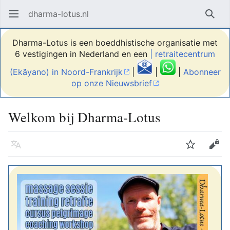
dharma-lotus.nl
Hoofdmenu openen
Zoek
Dharma-Lotus is een boeddhistische organisatie met
6 vestigingen in Nederland en een
| retraitecentrum
(Ekãyano) in Noord-Frankrijk
|
|
|
Abonneer
op onze Nieuwsbrief
Welkom bij Dharma-Lotus
Taal
Volgen
Bewerken