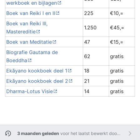
werkboek en bijlagen
Boek van Reiki I en II
225
€10,=
Boek van Reiki III,
1.250
€45,=
Mastereditie
Boek van Meditatie
47
€15,=
Biografie Gautama de
62
gratis
Boeddha
Ekãyano kookboek deel 1
18
gratis
Ekãyano kookboek deel 2
21
gratis
Dharma-Lotus Visie
14
gratis
3 maanden geleden
voor het laatst bewerkt door
Admin