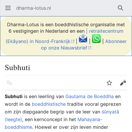
dharma-lotus.nl
Hoofdmenu openen
Zoek
Dharma-Lotus is een boeddhistische organisatie met
6 vestigingen in Nederland en een
| retraitecentrum
(Ekãyano) in Noord-Frankrijk
|
|
|
Abonneer
op onze Nieuwsbrief
Subhuti
Taal
Volgen
Bewerken
Subhuti
is een leerling van
Gautama de Boeddha
en
wordt in de
boeddhistische
traditie vooral geprezen
om zijn diepgaande begrip van de leer van
śūnyatā
(leegte)
, een kernconcept in het
Mahayana-
boeddhisme
. Hoewel er over zijn leven minder