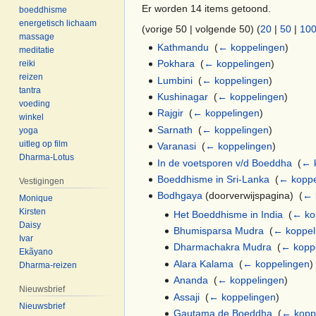
Er worden 14 items getoond.
boeddhisme
energetisch lichaam
(vorige 50 | volgende 50) (
20
|
50
|
10
massage
Kathmandu
‎
(
← koppelingen
)
meditatie
Pokhara
‎
(
← koppelingen
)
reiki
reizen
Lumbini
‎
(
← koppelingen
)
tantra
Kushinagar
‎
(
← koppelingen
)
voeding
Rajgir
‎
(
← koppelingen
)
winkel
Sarnath
‎
(
← koppelingen
)
yoga
uitleg op film
Varanasi
‎
(
← koppelingen
)
Dharma-Lotus
In de voetsporen v/d Boeddha
‎
(
← 
Boeddhisme in Sri-Lanka
‎
(
← koppe
Vestigingen
Bodhgaya
(doorverwijspagina) ‎
(
← 
Monique
Kirsten
Het Boeddhisme in India
‎
(
← ko
Daisy
Bhumisparsa Mudra
‎
(
← koppel
Ivar
Dharmachakra Mudra
‎
(
← kopp
Ekãyano
Alara Kalama
‎
(
← koppelingen
)
Dharma-reizen
Ananda
‎
(
← koppelingen
)
Nieuwsbrief
Assaji
‎
(
← koppelingen
)
Nieuwsbrief
Gautama de Boeddha
‎
(
← kopp