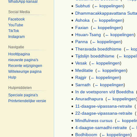
WhatsApp kanaal
Subhuti
‎
(
← koppelingen
)
Social Media
Dhammacakkappavattana Sutt
Facebook
Ashoka
‎
(
← koppelingen
)
YouTube
Faxian
‎
(
← koppelingen
)
TikTok
Hsuan-Tsang
‎
(
← koppelingen
)
Instagram
Panna
‎
(
← koppelingen
)
Navigatie
Theravada boeddhisme
‎
(
← kop
Hoofdpagina
Tijdslijn boeddhisme
‎
(
← koppel
nieuwste pagina's
Vesak
‎
(
← koppelingen
)
Recente wijzigingen
Meditatie
‎
(
← koppelingen
)
Willekeurige pagina
Rajgir
‎
(
← koppelingen
)
Hulp
Sarnath
‎
(
← koppelingen
)
Hulpmiddelen
In de voetsporen v/d Boeddha
‎
Speciale pagina's
Anuradhapura
‎
(
← koppelingen
Printvriendelijke versie
11-daagse-vipassana-retraite
‎
(
22-daagse-vipassana-retraite
‎
(
Mindfulness cursus
‎
(
← koppeli
4-daagse-samadhi-retraite
‎
(
← 
Bodhiboom
‎
(
← koppelingen
)