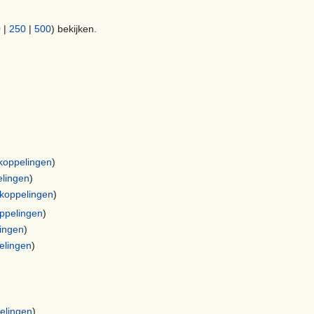
0
|
250
|
500
) bekijken.
koppelingen
)
lingen
)
koppelingen
)
ppelingen
)
ingen
)
elingen
)
elingen
)