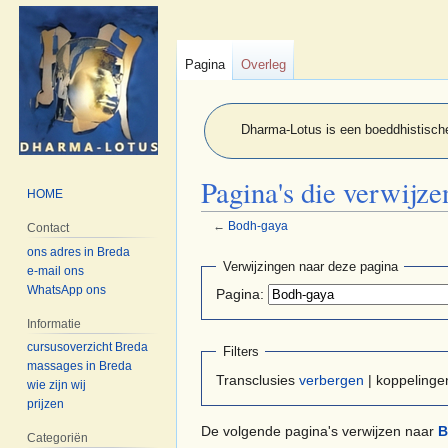
Pagina
Overleg
Dharma-Lotus is een boeddhistische
Pagina's die verwijz
HOME
←
Bodh-gaya
Contact
ons adres in Breda
Naar
Naar
Verwijzingen naar deze pagina
e-mail ons
navigatie
zoeken
WhatsApp ons
Pagina:
springen
springen
Informatie
cursusoverzicht Breda
Filters
massages in Breda
Transclusies
verbergen
| koppeling
wie zijn wij
prijzen
De volgende pagina's verwijzen naar
B
Categoriën