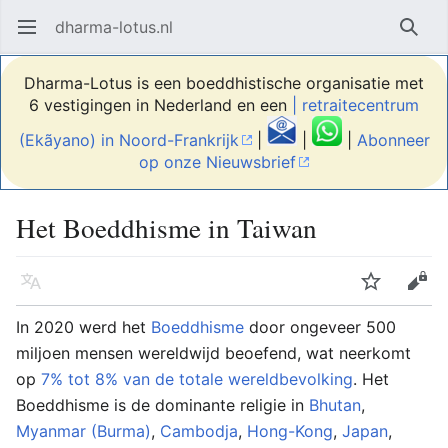
dharma-lotus.nl
Hoofdmenu openen
Zoek
Dharma-Lotus is een boeddhistische organisatie met
6 vestigingen in Nederland en een
| retraitecentrum
(Ekãyano) in Noord-Frankrijk
|
|
|
Abonneer
op onze Nieuwsbrief
Het Boeddhisme in Taiwan
Taal
Volgen
Bewerken
In 2020 werd het
Boeddhisme
door ongeveer 500
miljoen mensen wereldwijd beoefend, wat neerkomt
op
7% tot 8% van de totale wereldbevolking
. Het
Boeddhisme is de dominante religie in
Bhutan
,
Myanmar (Burma)
,
Cambodja
,
Hong-Kong
,
Japan
,