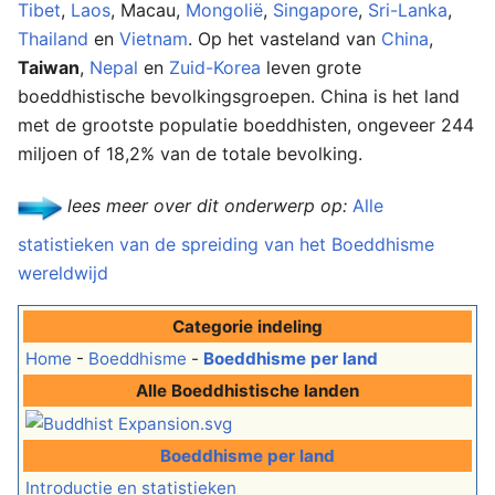
Tibet
,
Laos
, Macau,
Mongolië
,
Singapore
,
Sri-Lanka
,
Thailand
en
Vietnam
. Op het vasteland van
China
,
Taiwan
,
Nepal
en
Zuid-Korea
leven grote
boeddhistische bevolkingsgroepen. China is het land
met de grootste populatie boeddhisten, ongeveer 244
miljoen of 18,2% van de totale bevolking.
lees meer over dit onderwerp op:
Alle
statistieken van de spreiding van het Boeddhisme
wereldwijd
Categorie indeling
Home
-
Boeddhisme
-
Boeddhisme per land
Alle Boeddhistische landen
Boeddhisme per land
Introductie en statistieken